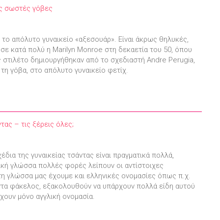
ις σωστές γόβες
 το απόλυτο γυναικείο «αξεσουάρ». Είναι άκρως θηλυκές,
ε κατά πολύ η Marilyn Monroe στη δεκαετία του 50, όπου
ς στιλέτο δημιουργήθηκαν από το σχεδιαστή Andre Perugia,
τη γόβα, στο απόλυτο γυναικείο φετίχ.
ντας – τις ξέρεις όλες;
χέδια της γυναικείας τσάντας είναι πραγματικά πολλά,
κή γλώσσα πολλές φορές λείπουν οι αντίστοιχες
στη γλώσσα μας έχουμε και ελληνικές ονομασίες όπως π.χ.
άντα φάκελος, εξακολουθούν να υπάρχουν πολλά είδη αυτού
χουν μόνο αγγλική ονομασία.