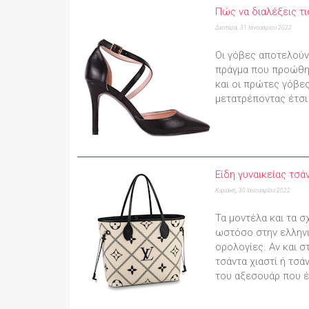
Πώς να διαλέξεις τ
Δευτέρα, 31 Ιανουαρίου 2022
Οι γόβες αποτελούν
πράγμα που προώθησ
και οι πρώτες γόβε
μετατρέποντας έτσι 
Είδη γυναικείας τσά
Κυριακή, 30 Ιανουαρίου 2022
Τα μοντέλα και τα σ
ωστόσο στην ελληνι
ορολογίες. Αν και 
τσάντα χιαστί ή τσ
του αξεσουάρ που έ