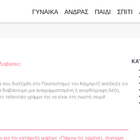
ΓΥΝΑΙΚΑ
ΑΝΔΡΑΣ
ΠΑΙΔΙ
ΣΠΙΤΙ
ΚΑ
διαβάσεις;
α που διεξήχθη στο Πανεπιστήμιο του Κέιμπριτζ απέδειξε ότι
 διαβάσουμε μια αναγραμματισμένη ή ανορθόγραφη λέξη,
το τελευταίο γράμμα της να είναι στη σωστή σειρά!
ου για την κατάψυξη ωαρίων: «Παίρνω τις ορμόνες, συγνώμη