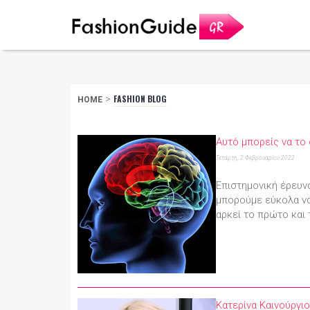
>
FASHION BLOG
HOME
Αυτό μπορείς να το 
Τετάρτη, 2 Φεβρουαρίου 2022
Επιστημονική έρευν
μπορούμε εύκολα να
αρκεί το πρώτο και 
Κατερίνα Καινούργι