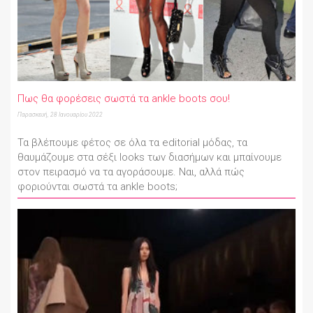
Πως θα φορέσεις σωστά τα ankle boots σου!
Παρασκευή, 28 Ιανουαρίου 2022
Τα βλέπουμε φέτος σε όλα τα editorial μόδας, τα
θαυμάζουμε στα σέξι looks των διασήμων και μπαίνουμε
στον πειρασμό να τα αγοράσουμε. Ναι, αλλά πώς
φοριούνται σωστά τα ankle boots;