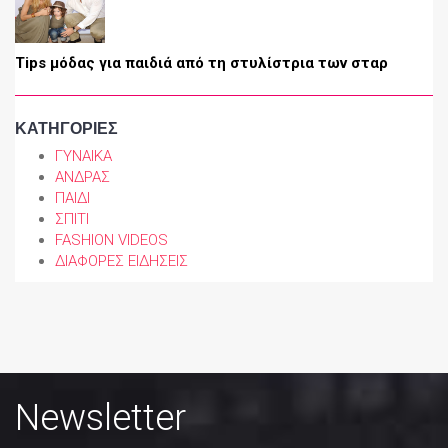
Tips μόδας για παιδιά από τη στυλίστρια των σταρ
ΚΑΤΗΓΟΡΙΕΣ
ΓΥΝΑΙΚΑ
ΑΝΔΡΑΣ
ΠΑΙΔΙ
ΣΠΙΤΙ
FASHION VIDEOS
ΔΙΑΦΟΡΕΣ ΕΙΔΗΣΕΙΣ
Newsletter