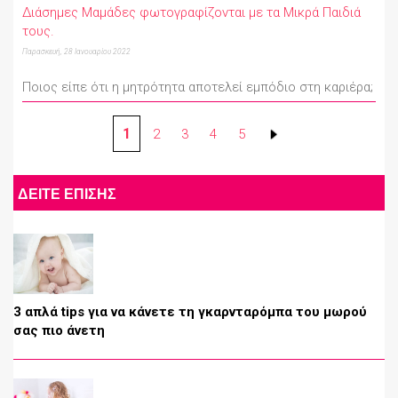
Διάσημες Μαμάδες φωτογραφίζονται με τα Μικρά Παιδιά
τους.
Παρασκευή, 28 Ιανουαρίου 2022
Ποιος είπε ότι η μητρότητα αποτελεί εμπόδιο στη καριέρα;
1
2
3
4
5
ΔΕΙΤΕ ΕΠΙΣΗΣ
3 απλά tips για να κάνετε τη γκαρνταρόμπα του μωρού
σας πιο άνετη