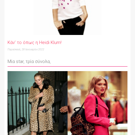
Κάν’ το όπως η Heidi Klum!
Παρασκευή, 28 Ιανουαρίου 2022
Mία star, τρία σύνολα,