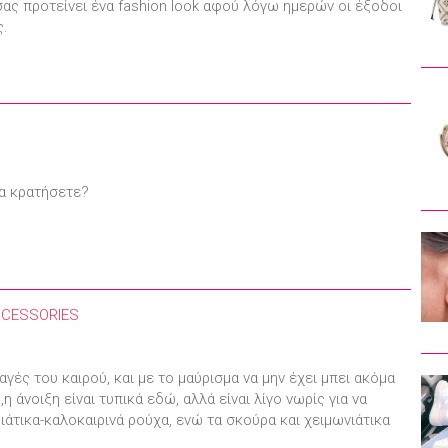
σας προτείνει ένα fashion look αφού λόγω ημερών οι έξοδοι
ς.
θα κρατήσετε?
CCESSORIES
αγές του καιρού, και με το μαύρισμα να μην έχει μπει ακόμα
 άνοιξη είναι τυπικά εδώ, αλλά είναι λίγο νωρίς για να
άτικα-καλοκαιρινά ρούχα, ενώ τα σκούρα και χειμωνιάτικα