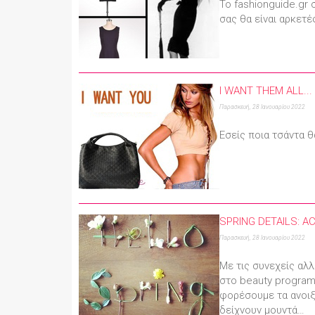
To fashionguide.gr 
σας θα είναι αρκετέ
I WANT THEM ALL...
Παρασκευή, 28 Ιανουαρίου 2022
Εσείς ποια τσάντα 
SPRING DETAILS: A
Παρασκευή, 28 Ιανουαρίου 2022
Με τις συνεχείς αλλ
στο beauty program,η
φορέσουμε τα ανοιξι
δείχνουν μουντά…