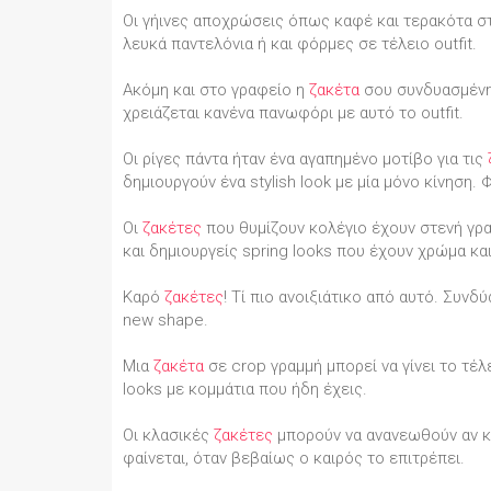
Οι γήινες αποχρώσεις όπως καφέ και τερακότα σ
λευκά παντελόνια ή και φόρμες σε τέλειο outfit.
Aκόμη και στο γραφείο η
ζακέτα
σου συνδυασμένη 
χρειάζεται κανένα πανωφόρι με αυτό το outfit.
Οι ρίγες πάντα ήταν ένα αγαπημένο μοτίβο για τις
δημιουργούν ένα stylish look με μία μόνο κίνηση.
Oι
ζακέτες
που θυμίζουν κολέγιο έχουν στενή γρα
και δημιουργείς spring looks που έχουν χρώμα κα
Καρό
ζακέτες
! Τί πιο ανοιξιάτικο από αυτό. Συνδύ
new shape.
Μια
ζακέτα
σε crop γραμμή μπορεί να γίνει το τέλ
looks με κομμάτια που ήδη έχεις.
Οι κλασικές
ζακέτες
μπορούν να ανανεωθούν αν κο
φαίνεται, όταν βεβαίως ο καιρός το επιτρέπει.