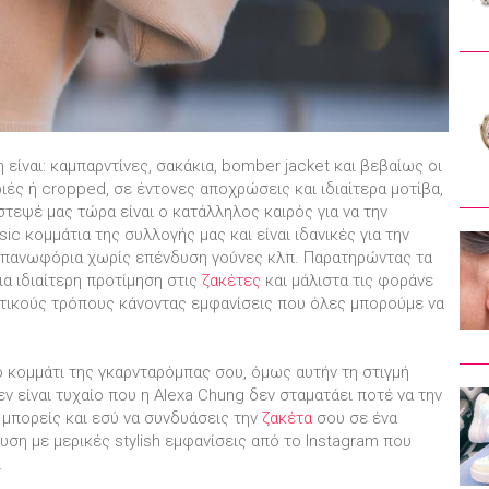
είναι: καμπαρντίνες, σακάκια, bomber jacket και βεβαίως οι
ριές ή cropped, σε έντονες αποχρώσεις και ιδιαίτερα μοτίβα,
στεψέ μας τώρα είναι ο κατάλληλος καιρός για να την
sic κομμάτια της συλλογής μας και είναι ιδανικές για την
ά πανωφόρια χωρίς επένδυση γούνες κλπ. Παρατηρώντας τα
μια ιδιαίτερη προτίμηση στις
ζακέτες
και μάλιστα τις φοράνε
τικούς τρόπους κάνοντας εμφανίσεις που όλες μπορούμε να
 κομμάτι της γκαρνταρόμπας σου, όμως αυτήν τη στιγμή
ν είναι τυχαίο που η Alexa Chung δεν σταματάει ποτέ να την
 μπορείς και εσύ να συνδυάσεις την
ζακέτα
σου σε ένα
ση με μερικές stylish εμφανίσεις από το Instagram που
.