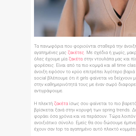
Τα πανωφόρια που φοριούνται σταθερά την άνοιξη 
αγαπημένες μας
ζακέτες
. Με σχέδια ή χωρίς, μακ
όλες έχουμε μία
ζακέτα
στην ντουλάπα μας και πί
φορέσεις. Είναι από τα πιο κομψά και all time clas
άνοιξη εφόσον το κρύο επιτρέπει λιγότερο βαρι
social βλέπουμε ότι it girls φαίνεται να δείχνουν 
στην καθημερινότητά τους με έναν σωρό διαφορε
αντιγράψουμε.
Η πλεκτή
ζακέτα
ίσως σου φαίνεται το πιο βαρετό
βρίσκεται ξανά στην κορυφή των spring trends. Δε
φοράει όσα χρόνια και να περάσουν. Τώρα λοιπόν
ανοιξιάτικο σύνολο. Εμείς θα σου δώσουμε έμπνευ
έχουν σαν top τα αγαπημένο αυτό πλεκτό κομμάτι