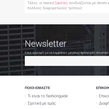
Τέλος, οι tweed
ζακέτες
συνδυάζονται με denim κ
πολλούς διαφορετικούς τρόπους.
Newsletter
Κάνε εγγραφή για να λαμβάνεις μεγάλες προσφορές στο email
ΠΟΙΟΙ ΕΙΜΑΣΤΕ
ΕΠΙΚΟΙ
Τι είναι το fashionguide
Επικο
Σχετικά με εμάς
Διαφή