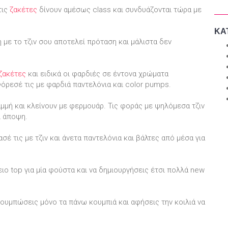
τις
ζακέτες
δίνουν αμέσως class και συνδυάζονται τώρα με
ΚΑ
με το τζιν σου αποτελεί πρόταση και μάλιστα δεν
ζακέτες
και ειδικά οι φαρδιές σε έντονα χρώματα
 Φόρεσέ τις με φαρδιά παντελόνια και color pumps.
μμή και κλείνουν με φερμουάρ. Τις φοράς με ψηλόμεσα τζιν
ι άποψη.
ασέ τις με τζιν και άνετα παντελόνια και βάλτες από μέσα για
ειο top για μία φούστα και να δημιουργήσεις έτσι πολλά new
υμπώσεις μόνο τα πάνω κουμπιά και αφήσεις την κοιλιά να