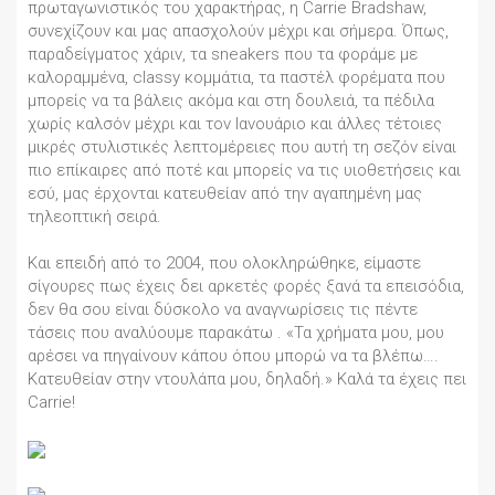
πρωταγωνιστικός του χαρακτήρας, η Carrie Bradshaw,
συνεχίζουν και μας απασχολούν μέχρι και σήμερα. Όπως,
παραδείγματος χάριν, τα sneakers που τα φοράμε με
καλοραμμένα, classy κομμάτια, τα παστέλ φορέματα που
μπορείς να τα βάλεις ακόμα και στη δουλειά, τα πέδιλα
χωρίς καλσόν μέχρι και τον Ιανουάριο και άλλες τέτοιες
μικρές στυλιστικές λεπτομέρειες που αυτή τη σεζόν είναι
πιο επίκαιρες από ποτέ και μπορείς να τις υιοθετήσεις και
εσύ, μας έρχονται κατευθείαν από την αγαπημένη μας
τηλεοπτική σειρά.
Και επειδή από το 2004, που ολοκληρώθηκε, είμαστε
σίγουρες πως έχεις δει αρκετές φορές ξανά τα επεισόδια,
δεν θα σου είναι δύσκολο να αναγνωρίσεις τις πέντε
τάσεις που αναλύουμε παρακάτω . «Τα χρήματα μου, μου
αρέσει να πηγαίνουν κάπου όπου μπορώ να τα βλέπω….
Κατευθείαν στην ντουλάπα μου, δηλαδή.» Καλά τα έχεις πει
Carrie!