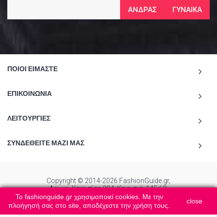
ΑΝΔΡΑΣ
ΓΥΝΑΙΚΑ
ΠΟΙΟΙ ΕΙΜΑΣΤΕ
ΕΠΙΚΟΙΝΩΝΙΑ
ΛΕΙΤΟΥΡΓΙΕΣ
ΣΥΝΔΕΘΕΙΤΕ ΜΑΖΙ ΜΑΣ
Copyright © 2014-2026 FashionGuide.gr,
Λεωφ. Κηφισίας 204, Κηφισιά, 145 62.
All Rights Reserved.
Το fashionguide.gr χρησιμοποιεί cookies. Με την
close
πλοήγησή σας στο site, αποδέχεστε την χρήση τους.